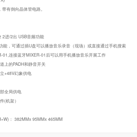
话放，带有倒向晶体管电路。
2kHz 2进/2出 USB音频功能
功能，可通过插
U
盘可以播放音乐录音（现场）或直接通过手机搜索
-01,
连接蓝牙
MIXER-01
后可以用手机播放音乐开展工作
道上的
PADH
和静音开关
立+48V幻象供电
部全局供电
件
(
机架）
H×W)
：
382MMx 95MMx 465MM