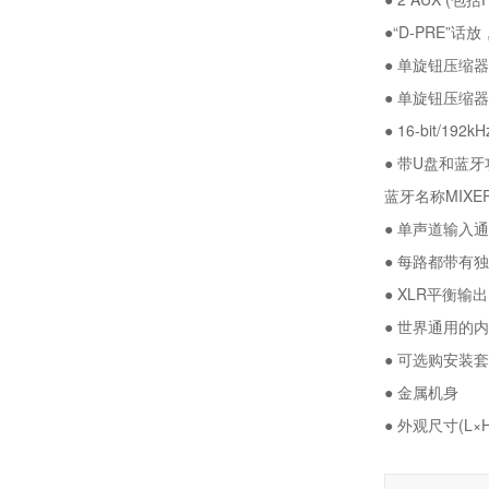
●“D-PRE”
● 单旋钮压缩器
● 单旋钮压缩器
● 16-bit/19
●
带
U
盘和蓝牙
蓝牙名称
MIXER
●
单声道输入通
● 每路都带有独
● XLR平衡输出
●
世界通用的内
●
可选购安装套
● 金属机身
●
外观尺寸
(L×